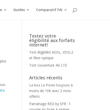
le
Guides
Comparatif FAI
Testez votre
éligibilité aux forfaits
internet!
Test éligibilité ADSL, VDSL2
et fibre optique
plus
Test couverture 4G LTE
Articles récents
 box
La box La Poste toujours à
ata
moins de 10€ avec 2 mois
offerts
Parrainage RED by SFR : 1
voyage en Sicile à gagner